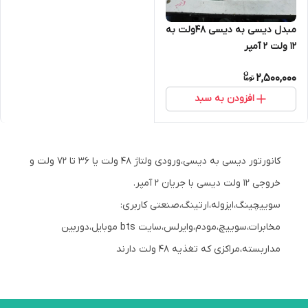
مبدل دیسی به دیسی ۴۸ولت به
۱۲ ولت ۲ آمپر
2,500,000
افزودن به سبد
کانورتور دیسی به دیسی،ورودی ولتاژ ۴۸ ولت یا ۳۶ تا ۷۲ ولت و
خروجی ۱۲ ولت دیسی با جریان ۲ آمپر.
سوییچینگ،ایزوله،ارتینگ،صنعتی کاربری:
مخابرات،سوییچ،مودم،وایرلس،سایت bts موبایل،دوربین
مداربسته،مراکزی که تغذیه ۴۸ ولت دارند