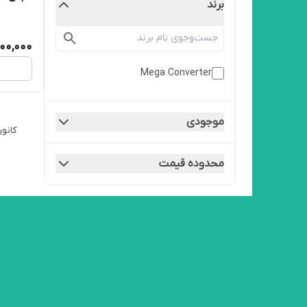
برند
00,000
Mega Converter
موجودی
کانورتر 80 ولت مبدل ولتاژ دیسی به دیسی هست که ولتاژ و
محدوده قیمت