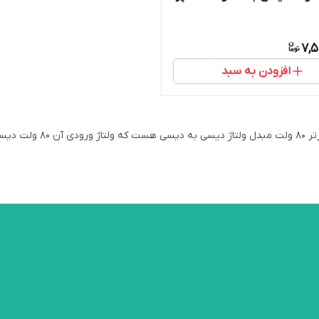
7,5
افزودن به سبد
رودی آن 80 ولت دیسی( 65 الی 90 ولت) باشد.