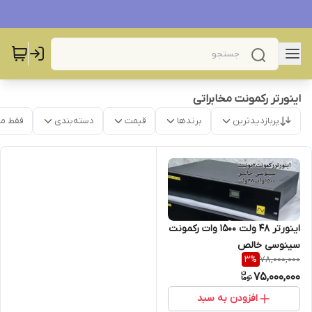
اینورتر رکمونت مخابراتی
پربازدیدترین
برندها
قیمت
دسته‌بندی
فقط م
اینورتر 48 ولت ۱۵۰۰ وات رکمونت
سینوسی خالص
78,000,000
3
%
75,000,000
افزودن به سبد