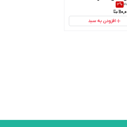
12
%
12
110,
افزودن به سبد