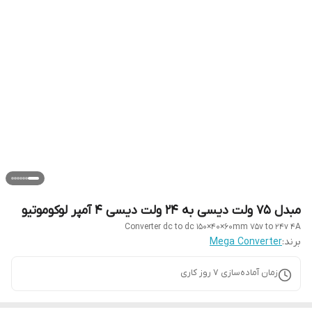
مبدل ۷۵ ولت دیسی به ۲۴ ولت دیسی ۴ آمپر لوکوموتیو
Converter dc to dc 150×40×60mm 75v to 24v 4A
برند:
Mega Converter
زمان آماده‌سازی
7
روز کاری