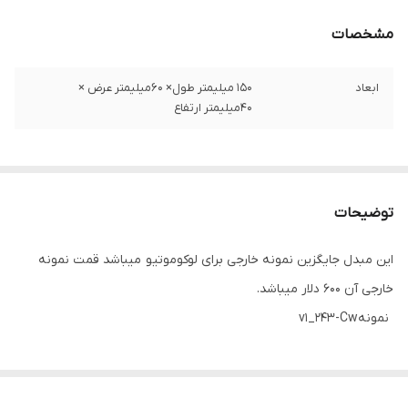
مشخصات
ابعاد
۱۵۰ میلیمتر طول× ۶۰میلیمتر عرض ×
۴۰میلیمتر ارتفاع
توضیحات
این مبدل جایگزین نمونه خارجی برای لوکوموتیو میباشد قمت نمونه
خارجی آن ۶۰۰ دلار میباشد.
نمونهv1_243-Cw