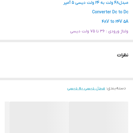
مبدل48 ولت به 24 ولت دیسی 5 آمپر
Converter Dc to Dc
48V to 24V 5A
ولتاژ ورودی : 36 تا 75 ولت دیسی
ولتاژ خروجی : 24 ولت
جریان خروجی : 5 آمپر
نظرات
قاب : آلومینیوم
ویژگی :
محافظت :از افزایش بار مصرفی و جریان،اتصال کوتاه در خروجی.
دسته‌بندی
:
مبدل دیسی به دیسی
سوییچینگ ،پین ارت،قابلیت پلاریته معکوس در ورودی ،،،صنعتی دایم
کار،،
کاربرد:
انرژی خورشیدی،،مخابرات،،سایت BTS ،،دوربین مداربسته،،مودم،،
سوییچ،، ADSL ،،مبدل نوری،،وایرلس ،،