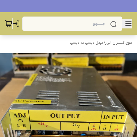
موج گستران البرز
/
مبدل دیسی به دیسی