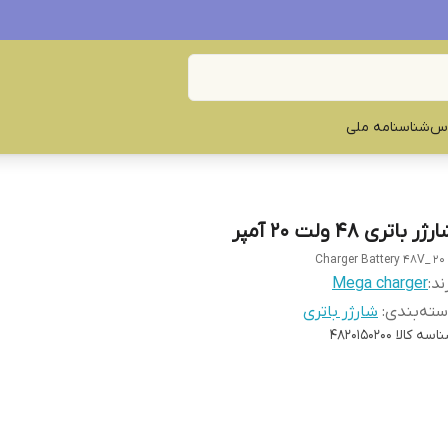
س‌
شناسنامه ملی
ژر باتری ۴۸ ولت 20 آمپر
Charger Battery 48V_ 20
ند:
Mega charger
ته‌بندی
:
شارژر باتری
اسه کالا
4820150200