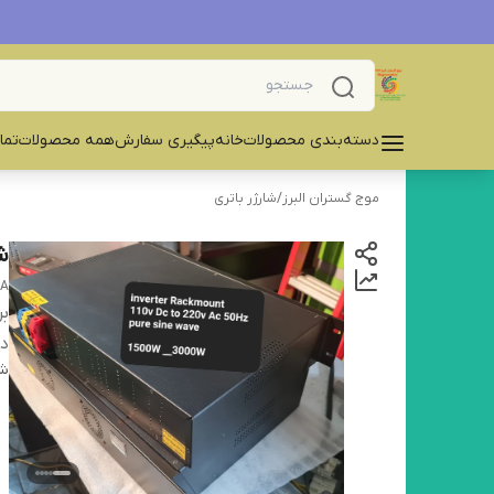
دسته‌بندی محصولات
خانه
پیگیری سفارش
همه محصولات
تما
موج گستران البرز
/
شارژر باتری
شار
 A
بر
دس
شن