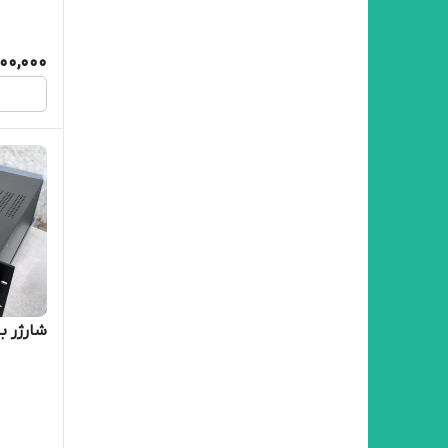
00,000
شارژر باتری ۴۸ ولت0