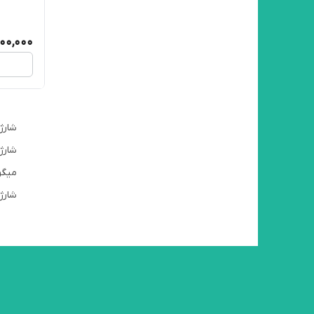
00,000
میگو
شارژ