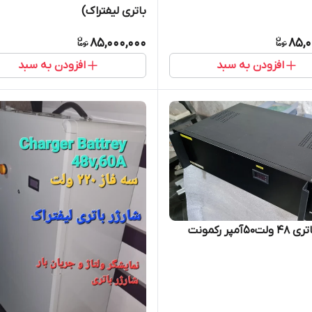
باتری لیفتراک)
85,000,000
85,0
افزودن به سبد
افزودن به سبد
5آمپر رکمونت