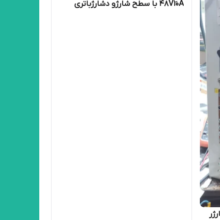
48V10َA با سطح شارژو دشارژباتری
پر (شارژر