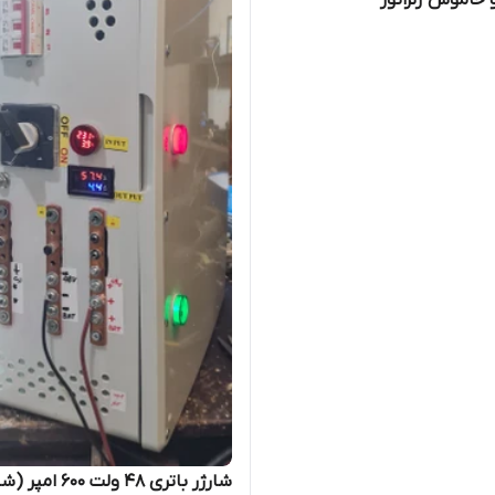
خاموش ژنراتور
شارژر باتری ۴۸ ولت ۶۰۰ ام