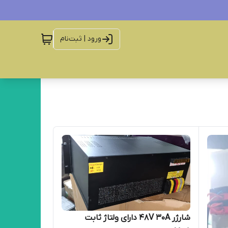
ورود | ثبت‌نام
شارژر 48V 30A دارای ولتاژ ثابت