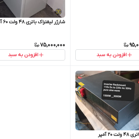
شارژر لیفتراک باتری 48 ولت 60 آمپر
75,000,000
95,
افزودن به سبد
افزودن به سبد
لت 20 آمپر