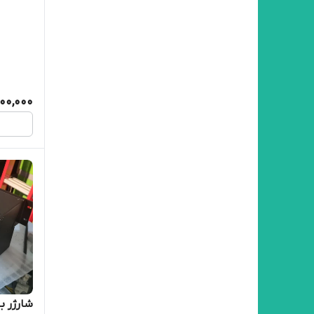
000,000
شارژر باتری ۴۸ و