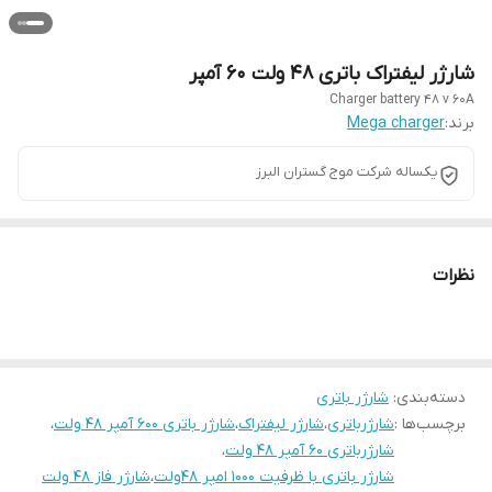
شارژر لیفتراک باتری 48 ولت 60 آمپر
Charger battery 48 v 60A
برند:
Mega charger
یکساله شرکت موج گستران البرز
نظرات
دسته‌بندی
:
شارژر باتری
برچسب‌ها :
شارژرباتری
،
شارژر لیفتراک
،
شارژر باتری ۶۰۰ آمپر ۴۸ ولت
،
شارژرباتری ۶۰ آمپر ۴۸ ولت
،
شارژر باتری با ظرفیت ۱۰۰۰ امپر ۴۸ولت
،
شارژر فاز ۴۸ ولت