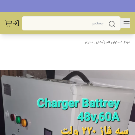
موج گستران البرز
/
شارژر باتری