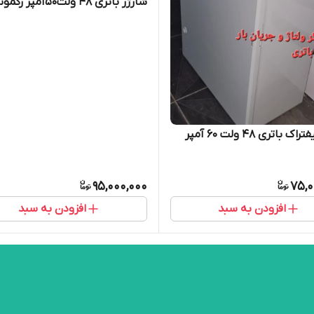
شارژر باتری ۴۸ ولت50آمپر رکمونت
 باتری 48 ولت 60 آمپر
95,000,000
75,0
افزودن به سبد
افزودن به سبد