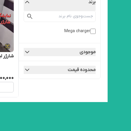
برند
Mega charger
موجودی
شارژر لیفتراک
محدوده قیمت
00,000