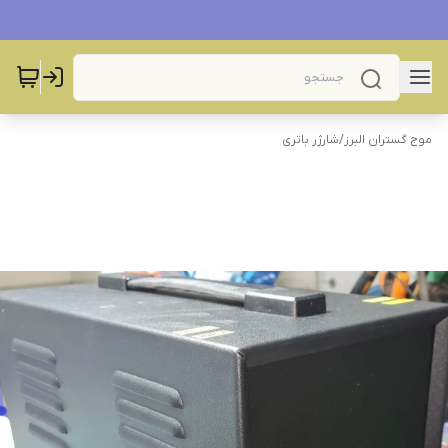
موج گستران البرز
/
شارژر باتری