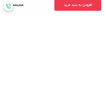
افزودن به سبد خرید
22,000,000
برگشت به بالا
ارسال: با تیپاکس دارای
پشتیبانی ارتباطی :چت
بیمه کالا---اداره پست ---
آنلاین ۲۴ ساعته .تلفن 10
باربری -- ترمینال اتوبوس
صبح تا 6 بعداز ظهر --