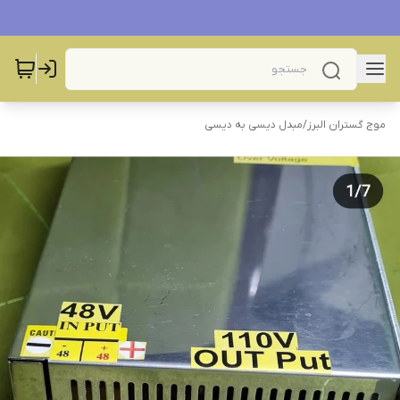
موج گستران البرز
/
مبدل دیسی به دیسی