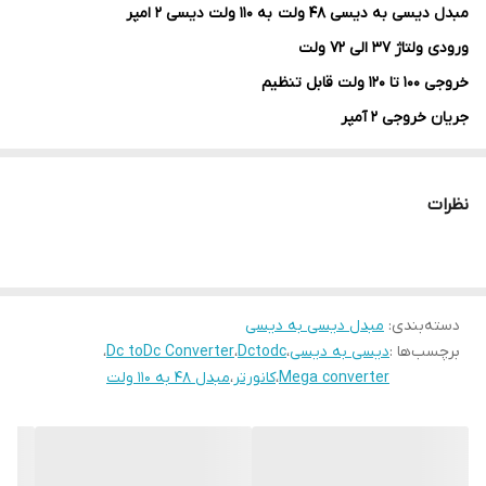
مبدل دیسی به دیسی 48 ولت به 110 ولت دیسی 2 امپر
ورودی ولتاژ 37 الی 72 ولت
خروجی 100 تا 120 ولت قابل تنظیم
جریان خروجی 2 آمپر
محافظت های :
از افزایش بار مصرفی و جریان،اتصال کوتاه در خروجی.
نظرات
سوییچینگ ،پین ارت،قابلیت پلاریته معکوس در ورودی ،،،صنعتی
دایم کار،،
کاربرد:
دسته‌بندی
:
پلمپ کنتور برق و......
مبدل دیسی به دیسی
برچسب‌ها :
دیسی به دیسی
،
Dctodc
،
Dc toDc Converter
،
گارانتی :
Mega converter
،
کانورتر
،
مبدل 48 به 110 ولت
یک سال گارانتی شرکت موج گستران البرز 09112120802