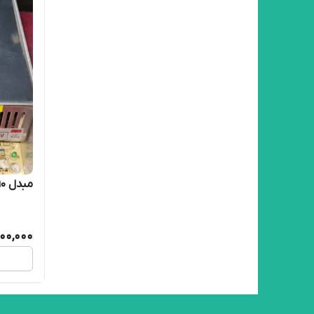
مبدل 110 ولت به 24 ولت 20 آمپر
000,000