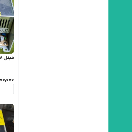
مبدل 48 ولت به 110 ولت دیسی 2 آمپر
000,000