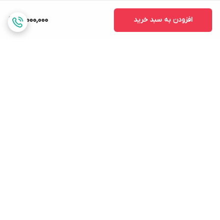
افزودن به سبد خرید
15,000,000
برگشت به بالا
ارسال: با تیپاکس دارای
پشتیبانی ارتباطی :چت
بیمه کالا---اداره پست ---
آنلاین ۲۴ ساعته .تلفن 10