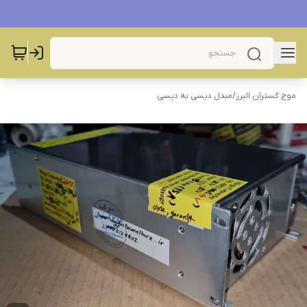
موج گستران البرز
/
مبدل دیسی به دیسی