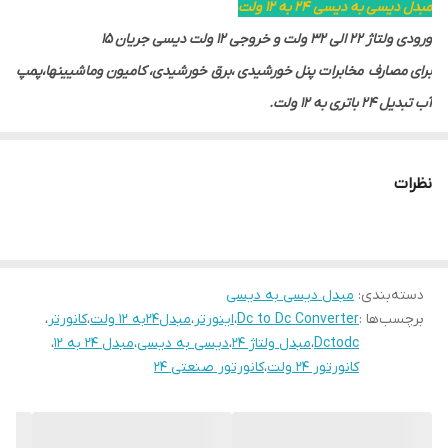
مبدل دیسی به دیسی 24 به 12 ولت
جنس بدنه
فلزآلومینیوم
ورودی ولتاژ ۲۲ الی ۳۲ ولت و خروجی ۱۲ ولت دیسی جریان ۱۵
شدت جریان خروجی
۱۵آمپر
برای مصارف مخابرات پنل خورشیدی ،برق خورشیدی، کامیون وماشیینها،پمپ
آب تبدیل ۲۴ باتری به ۱۲ ولت.
دارای گارانتی یک ساله شرکت موج گستران البرز
نظرات
دسته‌بندی
:
مبدل دیسی به دیسی
برچسب‌ها :
Dc to Dc Converter
،
اینورتر
،
مبدل۲۴به ۱۲ ولت
،
کانورتر
،
Dctodc
،
مبدل ولتاژ ۲۴
،
دیسی به دیسی
،
مبدل ۲۴ به ۱۲
،
کانورتور ۲۴ ولت
،
کانورتور صنعتی ۲۴