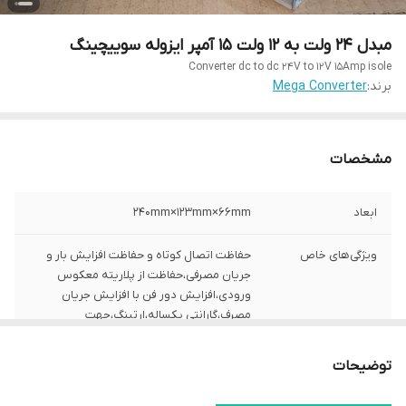
مبدل ۲۴ ولت به ۱۲ ولت ۱۵ آمپر ایزوله سوییچینگ
Converter dc to dc 24V to 12V 15Amp isole
برند:
Mega Converter
مشخصات
ابعاد
240mm×123mm×66mm
ویژگی‌های خاص
حفاظت اتصال کوتاه و حفاظت افزایش بار و
جریان مصرفی،حفاظت از پلاریته معکوس
ورودی،افزایش دور فن با افزایش جریان
مصرف،گارانتی یکساله،ارتینگ،جهت
سیستم‌های مخابراتی ، الکتروموتور،پمپ آب
،برق خوشیدی، اتوموبیل بدون نویز ،دارای
توضیحات
مدارات ایزوله از باتری