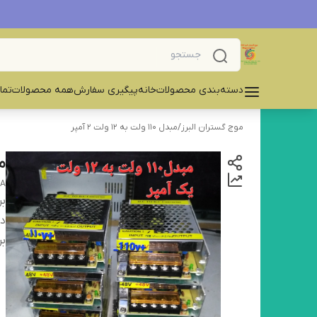
دسته‌بندی محصولات
خانه
پیگیری سفارش
همه محصولات
تما
موج گستران البرز
/
مبدل 110 ولت به ۱۲ ولت ۲ آمپر
مبدل۰
2A
بر
دس
بر