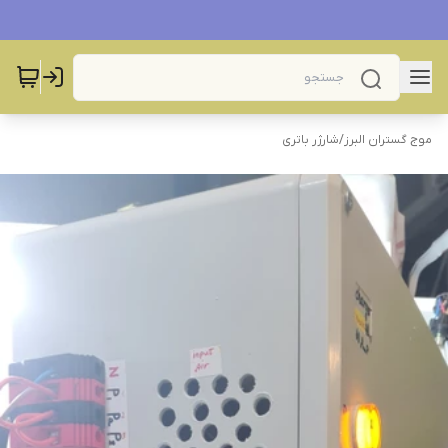
موج گستران البرز
/
شارژر باتری