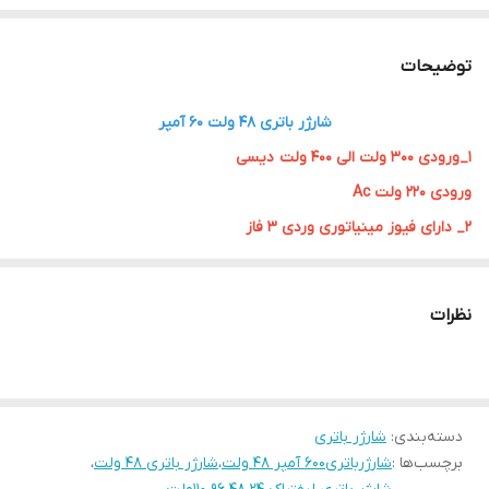
توضیحات
شارژر باتری ۴۸ ولت ۶۰ آمپر
1_ورودی ۳۰۰ ولت الی ۴۰۰ ولت دیسی
ورودی ۲۲۰ ولت Ac
۲_ دارای فیوز مینیاتوری وردی ۳ فاز
۳_ کلید سلکتوری on ,off
۴_نمایشگر ولتاژ و جریان ورودی Ac
نظرات
۵_نمایشگر ولتاژ خروجی شارژر ومیز ان جریان شارژر
قابلیت محدویت کننده جریان و توان اعمال به باتری
در اتصال باتری
دسته‌بندی
:
شارژر باتری
توان ایجاد شارژ جهت باتری ۴۸ ولت ۱۰۰۰ آمپر ساعت
برچسب‌ها :
شارژرباتری۶۰۰ آمپر ۴۸ ولت
،
شارژر باتری ۴۸ ولت
،